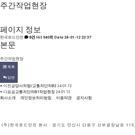
주간작업현장
페이지 정보
한국로드안전
0건
Hit 540회
Date 24-01-12 23:37
본문
주간작업현장
목록
답변
이전글
당사차량/교통차단차B2
24.01.12
다음글
교통차단차B1작업현장
24.01.12
회사소개
개인정보처리방침
이용약관
공지사항
(주)한국로드안전
본사 : 경기도 안산시 단원구 선부광장남로 115,